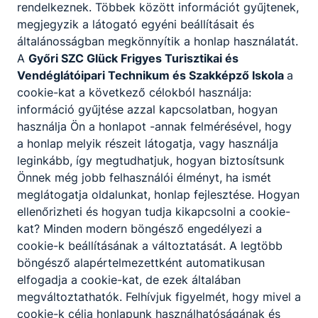
Győrben rendezték az atlétika diákolimpia megyei
rendelkeznek. Többek között információt gyűjtenek,
döntőjét. Iskolánk tanulói eredményesen szerepeltek a
megjegyzik a látogató egyéni beállításait és
versenyen.
általánosságban megkönnyítik a honlap használatát.
A
Győri SZC Glück Frigyes Turisztikai és
2026. máj. 5.
Vezetőség
Vendéglátóipari Technikum és Szakképző Iskola
a
cookie-kat a következő célokból használja:
információ gyűjtése azzal kapcsolatban, hogyan
használja Ön a honlapot -annak felmérésével, hogy
a honlap melyik részeit látogatja, vagy használja
leginkább, így megtudhatjuk, hogyan biztosítsunk
Önnek még jobb felhasználói élményt, ha ismét
meglátogatja oldalunkat, honlap fejlesztése. Hogyan
ellenőrizheti és hogyan tudja kikapcsolni a cookie-
kat? Minden modern böngésző engedélyezi a
cookie-k beállításának a változtatását. A legtöbb
böngésző alapértelmezettként automatikusan
Egyeztetett felvételi jegyzék
elfogadja a cookie-kat, de ezek általában
megváltoztathatók. Felhívjuk figyelmét, hogy mivel a
Az egyeztetett felvételi jegyzék a 2026/2027-es tanévre
cookie-k célja honlapunk használhatóságának és