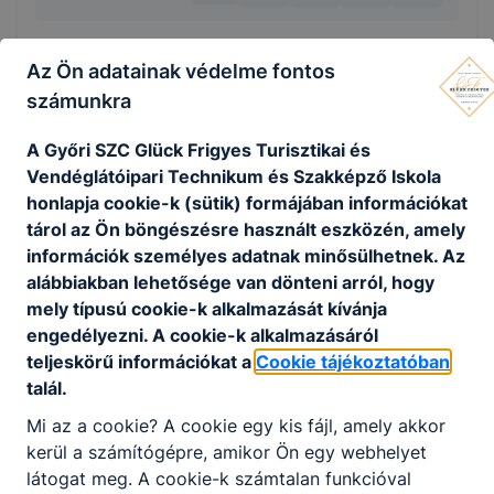
Az Ön adatainak védelme fontos
számunkra
KAPCSOLÓDÓ HÍREK
A Győri SZC Glück Frigyes Turisztikai és
Vendéglátóipari Technikum és Szakképző Iskola
honlapja cookie-k (sütik) formájában információkat
tárol az Ön böngészésre használt eszközén, amely
információk személyes adatnak minősülhetnek. Az
alábbiakban lehetősége van dönteni arról, hogy
mely típusú cookie-k alkalmazását kívánja
engedélyezni. A cookie-k alkalmazásáról
teljeskörű információkat a
Cookie tájékoztatóban
talál.
Mi az a cookie? A cookie egy kis fájl, amely akkor
Atlétika diákolimpia megyei döntő
kerül a számítógépre, amikor Ön egy webhelyet
látogat meg. A cookie-k számtalan funkcióval