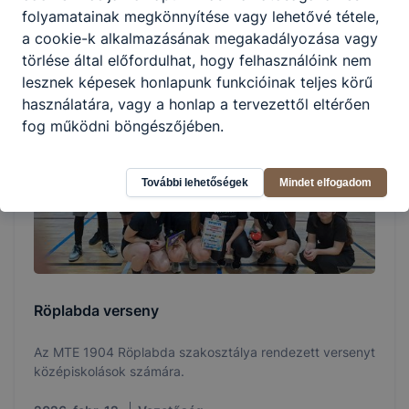
itt érhető el.
folyamatainak megkönnyítése vagy lehetővé tétele,
a cookie-k alkalmazásának megakadályozása vagy
2026. ápr. 26.
Vezetőség
törlése által előfordulhat, hogy felhasználóink nem
lesznek képesek honlapunk funkcióinak teljes körű
használatára, vagy a honlap a tervezettől eltérően
fog működni böngészőjében.
További lehetőségek
Mindet elfogadom
Röplabda verseny
Az MTE 1904 Röplabda szakosztálya rendezett versenyt
középiskolások számára.