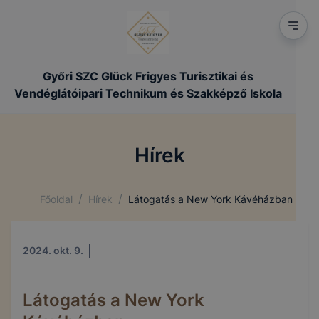
Győri SZC Glück Frigyes Turisztikai és
Vendéglátóipari Technikum és Szakképző Iskola
Hírek
/
/
Főoldal
Hírek
Látogatás a New York Kávéházban
2024. okt. 9.
Látogatás a New York